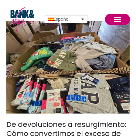
Ir
al
contenido
Español
De
devoluciones
a
resurgimiento:
Cómo
convertimos
logística inversa
el
exceso
de
existencias
en
oportunidad
De devoluciones a resurgimiento:
Cómo convertimos el exceso de