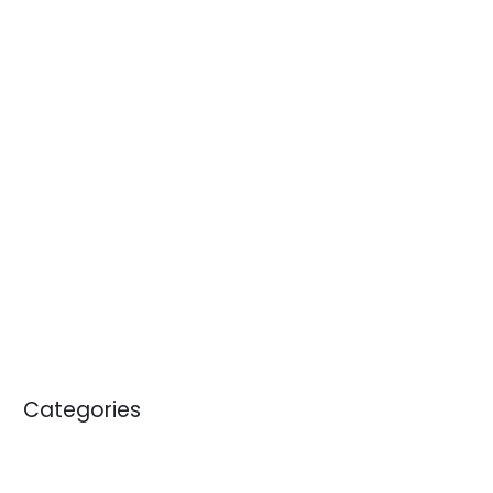
noviembre 2025
octubre 2025
julio 2025
junio 2025
abril 2025
septiembre 2024
julio 2024
noviembre 2023
enero 2020
Categories
Blogs