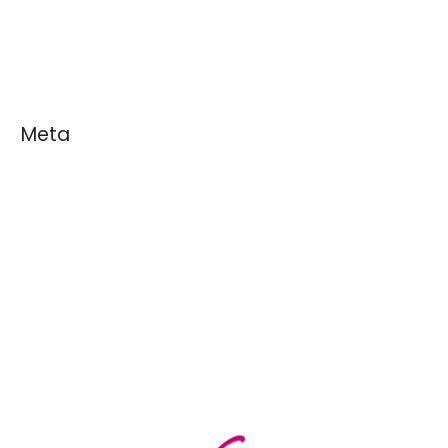
Noticias
White Papers
Meta
Acceder
Feed de entradas
Feed de comentarios
WordPress.org