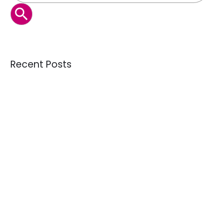
BOTÓN DE BÚSQUEDA
Recent Posts
Lotes de juguetes usados: ¿qué contienen y dónde
comprar desde LATAM?
Crisis de calidad: ¿Estamos recibiendo donaciones mejores
o peores que hace 10 años?
Guía de menaje: qué es bric brac y cómo importarlo desde
Latinoamérica
La creciente demanda de textiles usados como materia
prima
Fardos de ropa americana: qué son y dónde comprar