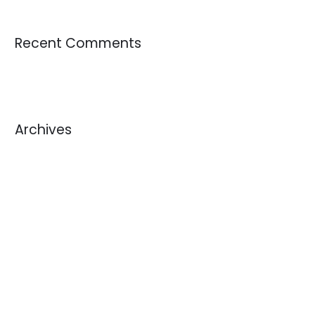
Recent Comments
Archives
julio 2026
junio 2026
mayo 2026
abril 2026
marzo 2026
febrero 2026
enero 2026
diciembre 2025