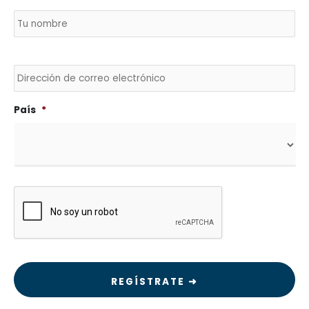
Nombre
*
País
No
Envía
un
correo
electrónico
a
País
*
CAPTCHA