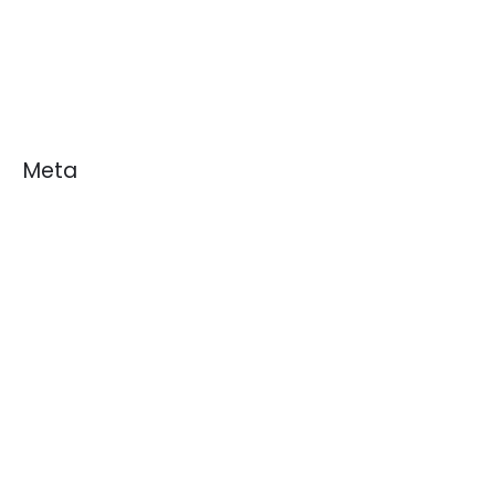
Noticias
White Papers
Meta
Acceder
Feed de entradas
Feed de comentarios
WordPress.org