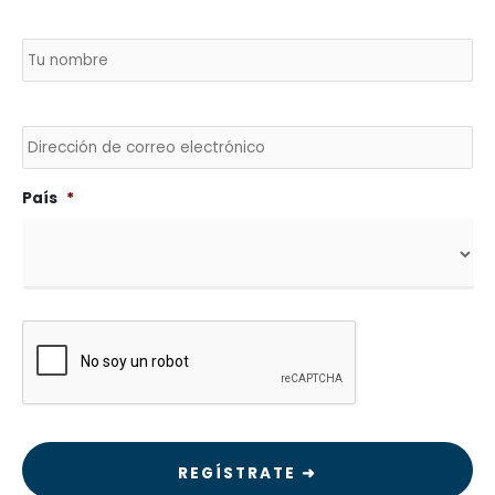
Nombre
*
País
No
Envía
un
correo
electrónico
a
País
*
CAPTCHA