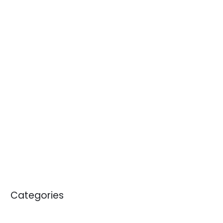
diciembre 2025
noviembre 2025
octubre 2025
julio 2025
junio 2025
abril 2025
septiembre 2024
julio 2024
noviembre 2023
enero 2020
Categories
Blogs