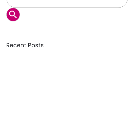
BOTÓN DE BÚSQUEDA
Recent Posts
Lotes de juguetes usados: ¿qué contienen y dónde
comprar desde LATAM?
Crisis de calidad: ¿Estamos recibiendo donaciones mejores
o peores que hace 10 años?
Guía de menaje: qué es bric brac y cómo importarlo desde
Latinoamérica
La creciente demanda de textiles usados como materia
prima
Fardos de ropa americana: qué son y dónde comprar