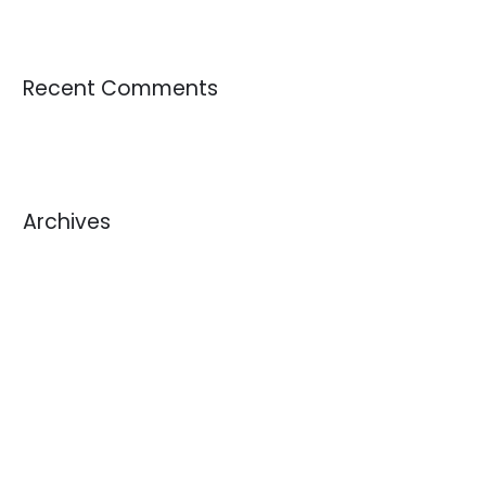
Recent Comments
Archives
julio 2026
junio 2026
mayo 2026
abril 2026
marzo 2026
febrero 2026
enero 2026