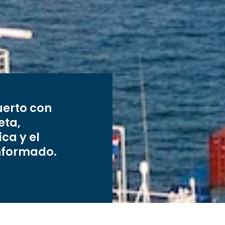
uerto con
eta,
ca y el
informado.