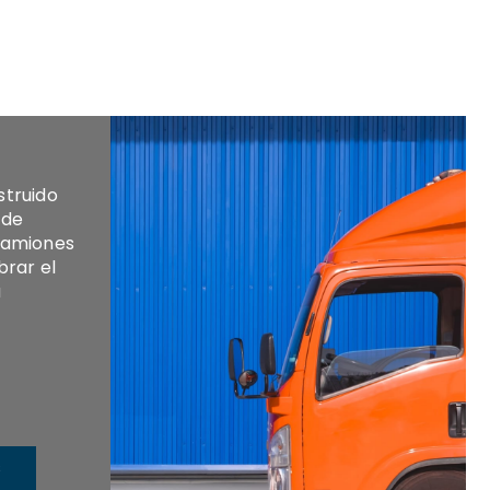
struido
 de
camiones
brar el
a
S