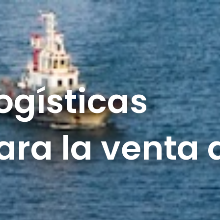
ACERCA DE
EL IMPACTO DE B&V
APRENDE
ogísticas
ara la venta 