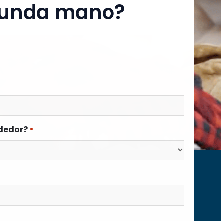
egunda mano?
ndedor?
*