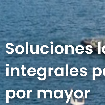
Ir
al
contenido
PRODUCTOS
SERVICIOS
Soluciones l
integrales p
por mayor