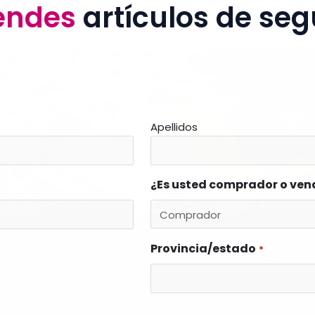
endes
artículos de s
Apellidos
¿Es usted comprador o ve
Provincia/estado
*