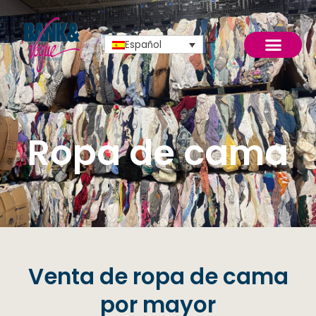
Ir
al
contenido
Español
Ropa de cama
Venta de ropa de cama
por mayor