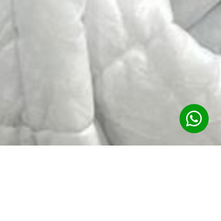
+1
(613)
747-
8465