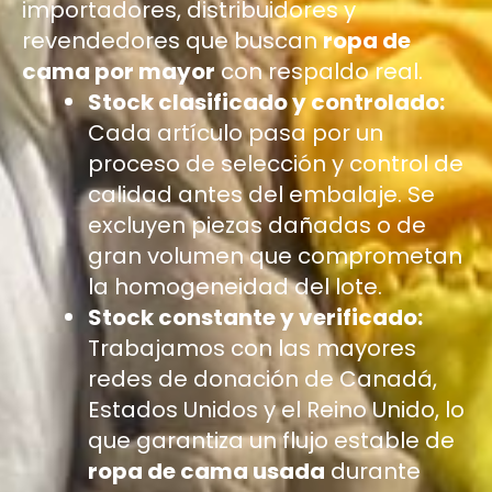
importadores, distribuidores y
revendedores que buscan
ropa de
cama por mayor
con respaldo real.
Stock clasificado y controlado:
Cada artículo pasa por un
proceso de selección y control de
calidad antes del embalaje. Se
excluyen piezas dañadas o de
gran volumen que comprometan
la homogeneidad del lote.
Stock constante y verificado:
Trabajamos con las mayores
redes de donación de Canadá,
Estados Unidos y el Reino Unido, lo
que garantiza un flujo estable de
ropa de cama usada
durante