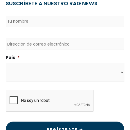
SUSCRÍBETE A NUESTRO RAG NEWS
Nombre
*
País
No
Envía
un
correo
electrónico
a
País
*
CAPTCHA