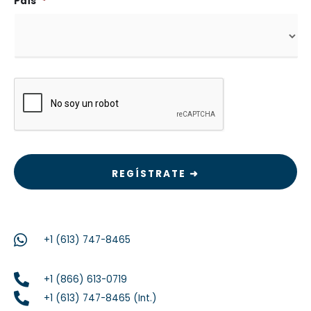
a
País
*
CAPTCHA
+1 (613) 747-8465
+1 (866) 613-0719
+1 (613) 747-8465 (Int.)