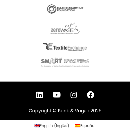
L
Y
I
F
i
o
n
a
n
u
s
c
Copyright © Bank & Vogue 2026
k
t
t
e
e
u
a
b
d
b
g
o
English
(
Inglés
)
Español