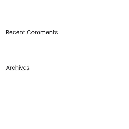
Fardos de ropa americana: qué son y dónde comprar
Recent Comments
Archives
julio 2026
junio 2026
mayo 2026
abril 2026
marzo 2026
febrero 2026