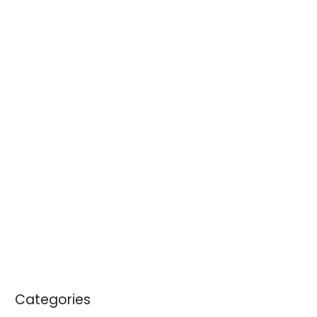
enero 2026
diciembre 2025
noviembre 2025
octubre 2025
julio 2025
junio 2025
abril 2025
septiembre 2024
julio 2024
noviembre 2023
enero 2020
Categories