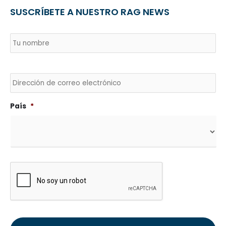
SUSCRÍBETE A NUESTRO RAG NEWS
Nombre
*
País
No
Envía
un
correo
electrónico
a
País
*
CAPTCHA