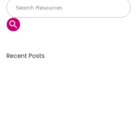
BOTÓN DE BÚSQUEDA
Recent Posts
Lotes de juguetes usados: ¿qué contienen y dónde
comprar desde LATAM?
Crisis de calidad: ¿Estamos recibiendo donaciones mejores
o peores que hace 10 años?
Guía de menaje: qué es bric brac y cómo importarlo desde
Latinoamérica
La creciente demanda de textiles usados como materia
prima