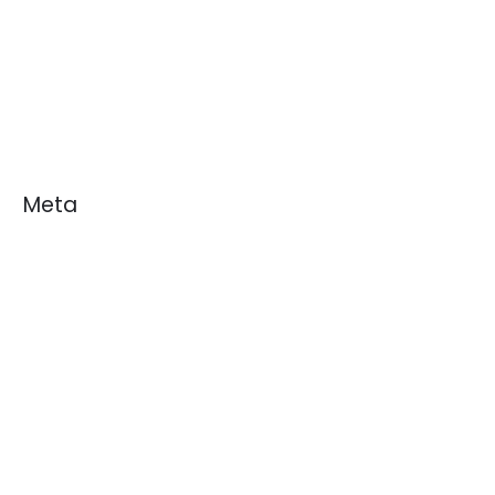
Blogs
Noticias
White Papers
Meta
Acceder
Feed de entradas
Feed de comentarios
WordPress.org